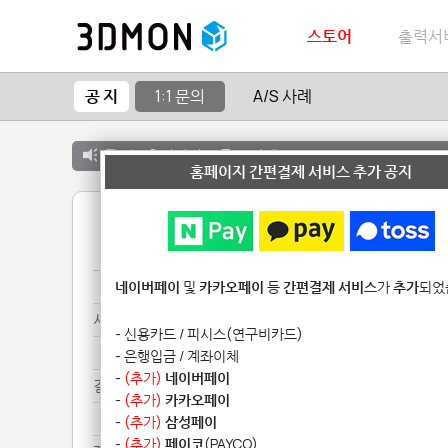
스토어
출력서
공 지
1:1 문의
A/S 사례
공 지 :
출력서비스 종료 안내
홈페이지 간편결제 서비스 추가 공지
1
ba**********
네이버페이
및
카카오페이
등
간편결제 서비스
가
추가
되었
서류***
- 신용카드 / 피시스(연구비카드)
서류***
- 은행입금 / 계좌이체
-
(추가)
네이버페이
결제***
-
(추가)
카카오페이
결제***
-
(추가)
삼성페이
-
(추가)
페이코
(PAYCO)