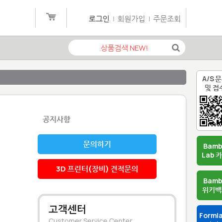
로그인
|
회원가입
|
주문조회
A/S 
및 접
공지사항
문의하기
Bam
Lab 
3D 프린터(장비) 견적문의
Bam
위키백
고객센터
Forml
Customer Service Center