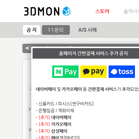
스토어
출력서
공 지
1:1 문의
A/S 사례
공 지 :
출력서비스 종료 안내
홈페이지 간편결제 서비스 추가 공지
1
구매***
네이버페이
및
카카오페이
등
간편결제 서비스
가
추가
되었
구매***
- 신용카드 / 피시스(연구비카드)
Fo********************
- 은행입금 / 계좌이체
-
(추가)
네이버페이
Fo********************
-
(추가)
카카오페이
배송***
-
(추가)
삼성페이
-
(추가)
페이코
(PAYCO)