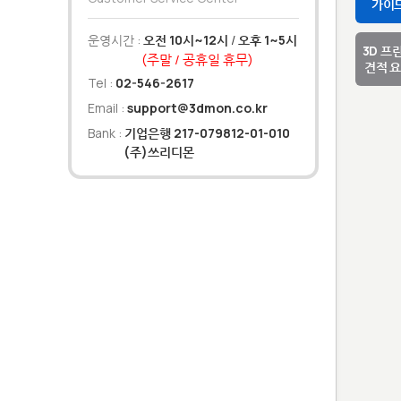
가이
운영시간 :
오전 10시~12시
/
오후 1~5시
3D 프
(주말 / 공휴일 휴무)
견적 
Tel :
02-546-2617
Email :
support@3dmon.co.kr
Bank :
기업은행 217-079812-01-010
(주)쓰리디몬