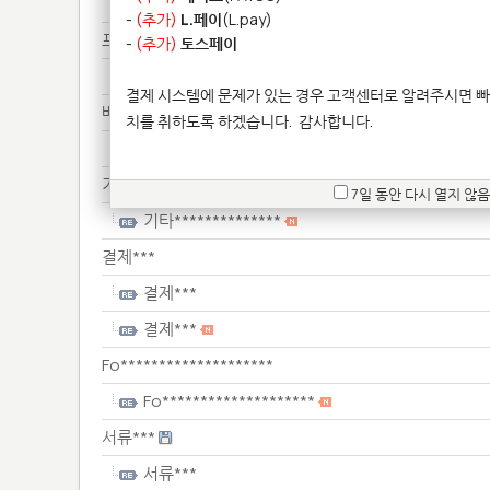
배송***
-
(추가)
L.페이
(L.pay)
프린****************
-
(추가)
토스페이
프린****************
결제 시스템에 문제가 있는 경우 고객센터로 알려주시면 빠
배송***
치를 취하도록 하겠습니다.
감사합니다.
배송***
기타**************
7일 동안 다시 열지 않음
기타**************
결제***
결제***
결제***
Fo********************
Fo********************
서류***
서류***