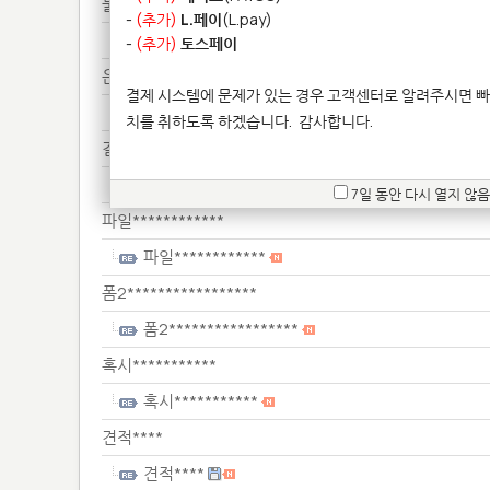
불량****
-
(추가)
L.페이
(L.pay)
불량****
-
(추가)
토스페이
은(*********************
결제 시스템에 문제가 있는 경우 고객센터로 알려주시면 빠
은(*********************
치를 취하도록 하겠습니다.
감사합니다.
결제*****
결제*****
7일 동안 다시 열지 않음
파일************
파일************
폼2*****************
폼2*****************
혹시***********
혹시***********
견적****
견적****