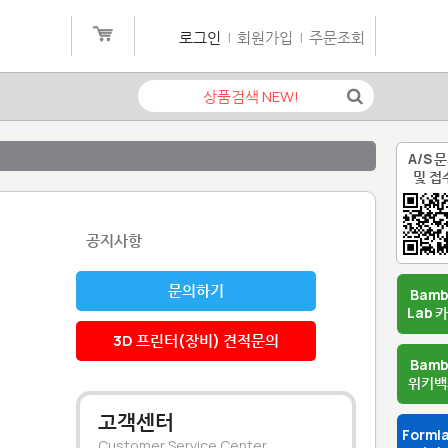
로그인
|
회원가입
|
주문조회
A/S 
및 접
공지사항
문의하기
Bam
Lab 
3D 프린터(장비) 견적문의
Bam
위키백
고객센터
Forml
Customer Service Center