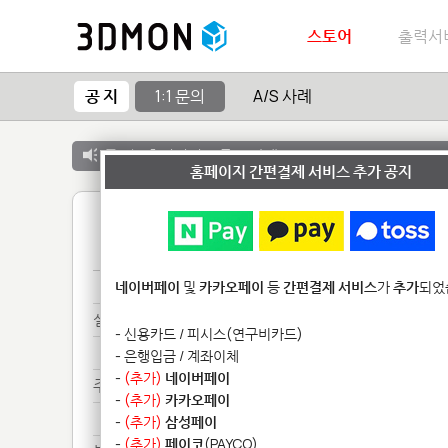
스토어
출력서
공 지
1:1 문의
A/S 사례
공 지 :
출력서비스 종료 안내
홈페이지 간편결제 서비스 추가 공지
1
문의*****
네이버페이
및
카카오페이
등
간편결제 서비스
가
추가
되었
실리*************
- 신용카드 / 피시스(연구비카드)
실리*************
- 은행입금 / 계좌이체
-
(추가)
네이버페이
주문***************
-
(추가)
카카오페이
주문***************
-
(추가)
삼성페이
-
(추가)
페이코
(PAYCO)