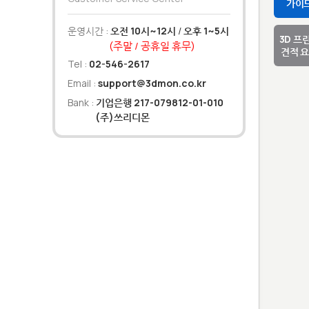
가이
운영시간 :
오전 10시~12시
/
오후 1~5시
3D 프
(주말 / 공휴일 휴무)
견적 
Tel :
02-546-2617
Email :
support@3dmon.co.kr
Bank :
기업은행 217-079812-01-010
(주)쓰리디몬