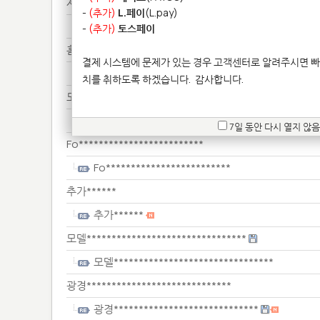
제작*********************
-
(추가)
L.페이
(L.pay)
제작*********************
-
(추가)
토스페이
홈페*********
결제 시스템에 문제가 있는 경우 고객센터로 알려주시면 빠
홈페*********
치를 취하도록 하겠습니다.
감사합니다.
모델*************
모델*************
7일 동안 다시 열지 않음
Fo*************************
Fo*************************
추가******
추가******
모델********************************
모델********************************
광경*****************************
광경*****************************