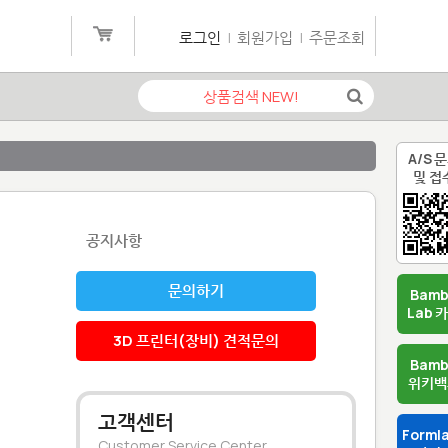
로그인
|
회원가입
|
주문조회
A/S 
및 접
공지사항
문의하기
Bam
Lab 
3D 프린터(장비) 견적문의
Bam
위키백
고객센터
Forml
Customer Service Center