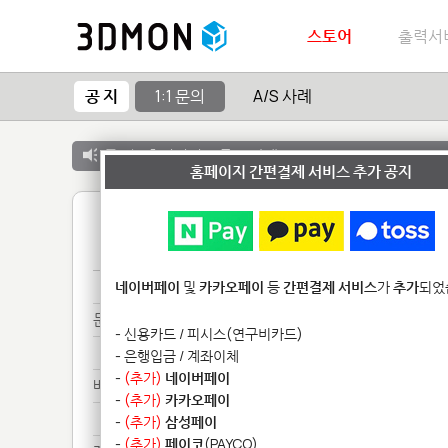
스토어
출력서
공 지
1:1 문의
A/S 사례
공 지 :
출력서비스 종료 안내
홈페이지 간편결제 서비스 추가 공지
1
Fo***************
네이버페이
및
카카오페이
등
간편결제 서비스
가
추가
되었
문의*****
- 신용카드 / 피시스(연구비카드)
문의*****
- 은행입금 / 계좌이체
-
(추가)
네이버페이
배송******************************
-
(추가)
카카오페이
배송******************************
-
(추가)
삼성페이
-
(추가)
페이코
(PAYCO)