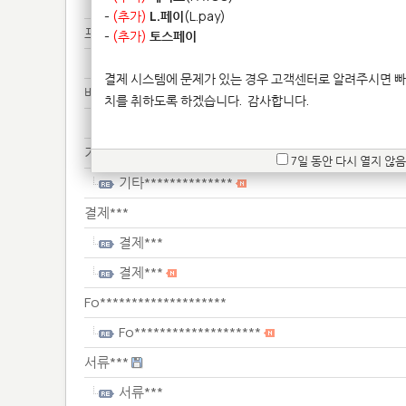
배송***
-
(추가)
L.페이
(L.pay)
프린****************
-
(추가)
토스페이
프린****************
결제 시스템에 문제가 있는 경우 고객센터로 알려주시면 빠
배송***
치를 취하도록 하겠습니다.
감사합니다.
배송***
기타**************
7일 동안 다시 열지 않음
기타**************
결제***
결제***
결제***
Fo********************
Fo********************
서류***
서류***