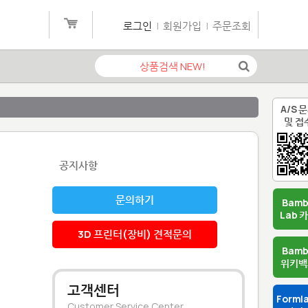
로그인
|
회원가입
|
주문조회
A/S 
및 접
공지사항
문의하기
Bam
Lab 
3D 프린터(장비) 견적문의
Bam
위키백
고객센터
Forml
Customer Service Center