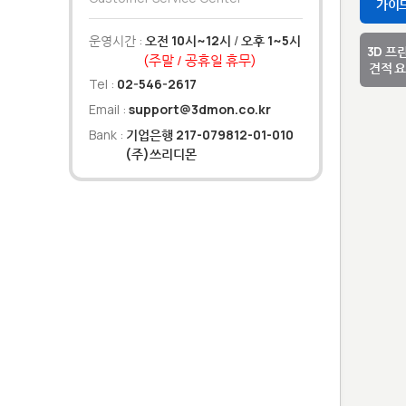
가이
운영시간 :
오전 10시~12시
/
오후 1~5시
3D 프
(주말 / 공휴일 휴무)
견적 
Tel :
02-546-2617
Email :
support@3dmon.co.kr
Bank :
기업은행 217-079812-01-010
(주)쓰리디몬