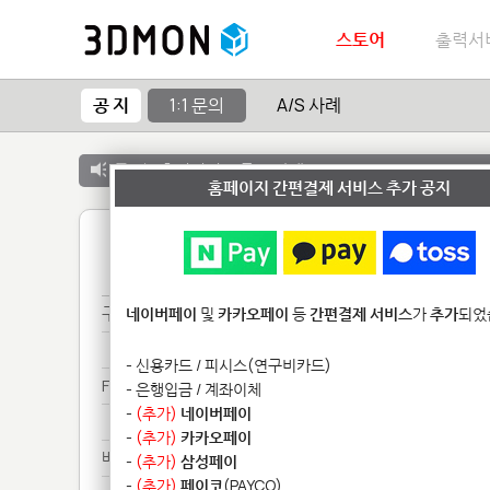
스토어
출력서
공 지
1:1 문의
A/S 사례
공 지 :
출력서비스 종료 안내
홈페이지 간편결제 서비스 추가 공지
1
구매***
네이버페이
및
카카오페이
등
간편결제 서비스
가
추가
되었
구매***
- 신용카드 / 피시스(연구비카드)
Fo********************
- 은행입금 / 계좌이체
-
(추가)
네이버페이
Fo********************
-
(추가)
카카오페이
배송***
-
(추가)
삼성페이
-
(추가)
페이코
(PAYCO)