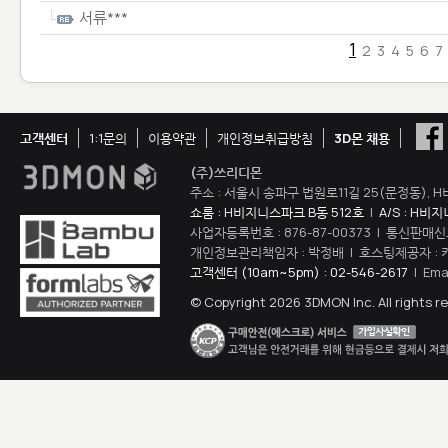
서류***
1
2
3
4
5
6
7
고객센터
1:1문의
이용약관
개인정보취급방침
3D몬 채용
(주)쓰리디몬
주소 : 서울시 송파구 법원로11길 25(문정동), H
쇼룸 : H비지니스파크 B동 512호
|
A/S : H비
사업자등록번호 : 876-87-00373 | 통신판매신
개인정보관리책임자 : 박정배 | 호스팅제공자 : 
고객센터 (10am~5pm) : 02-546-2617
| Ema
© Copyright 2026 3DMON Inc. All rights r