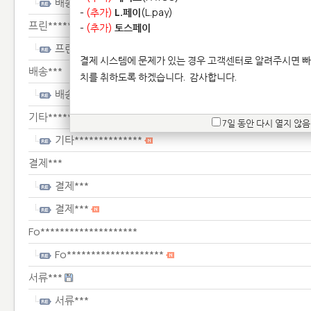
배송***
-
(추가)
L.페이
(L.pay)
프린****************
-
(추가)
토스페이
프린****************
결제 시스템에 문제가 있는 경우 고객센터로 알려주시면 빠
배송***
치를 취하도록 하겠습니다.
감사합니다.
배송***
기타**************
7일 동안 다시 열지 않음
기타**************
결제***
결제***
결제***
Fo********************
Fo********************
서류***
서류***