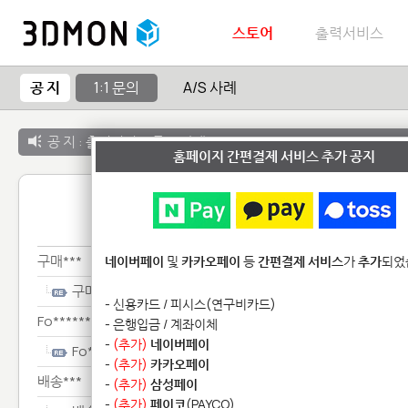
스토어
출력서비스
공 지
1:1 문의
A/S 사례
공 지 :
출력서비스 종료 안내
홈페이지 간편결제 서비스 추가 공지
1:1 
구매***
네이버페이
및
카카오페이
등
간편결제 서비스
가
추가
되었
구매***
- 신용카드 / 피시스(연구비카드)
Fo********************
- 은행입금 / 계좌이체
-
(추가)
네이버페이
Fo********************
-
(추가)
카카오페이
배송***
-
(추가)
삼성페이
-
(추가)
페이코
(PAYCO)