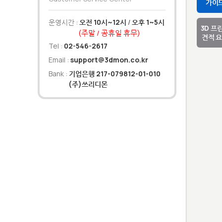
가이
운영시간 :
오전 10시~12시
/
오후 1~5시
3D 프
(주말 / 공휴일 휴무)
견적 
Tel :
02-546-2617
Email :
support@3dmon.co.kr
Bank :
기업은행 217-079812-01-010
(주)쓰리디몬