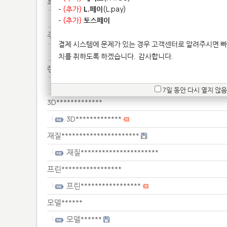
최소***************
-
(추가)
L.페이
(L.pay)
최소***************
-
(추가)
토스페이
주문*********
결제 시스템에 문제가 있는 경우 고객센터로 알려주시면 빠
주문*********
치를 취하도록 하겠습니다.
감사합니다.
렌더***************
렌더***************
7일 동안 다시 열지 않음
3D*************
3D*************
재질**********************
재질**********************
프린*****************
프린*****************
모델******
모델******