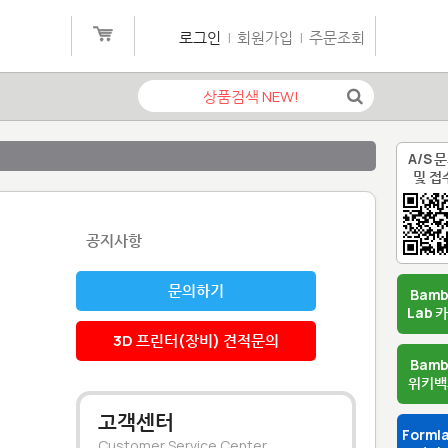
로그인
|
회원가입
|
주문조회
A/S 
및 접
공지사항
문의하기
Bam
Lab 
3D 프린터(장비) 견적문의
Bam
위키백
고객센터
Forml
Customer Service Center