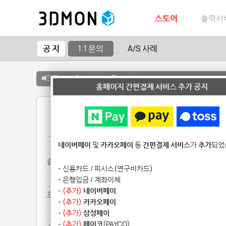
스토어
출력서
공 지
1:1 문의
A/S 사례
공 지 :
출력서비스 종료 안내
홈페이지 간편결제 서비스 추가 공지
1
Fo********
네이버페이
및
카카오페이
등
간편결제 서비스
가
추가
되었
출력****************
- 신용카드 / 피시스(연구비카드)
출력****************
- 은행입금 / 계좌이체
-
(추가)
네이버페이
프라*************
-
(추가)
카카오페이
프라*************
-
(추가)
삼성페이
-
(추가)
페이코
(PAYCO)