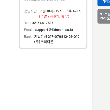
가이
운영시간 :
오전 10시~12시
/
오후 1~5시
3D 프
(주말 / 공휴일 휴무)
견적 
Tel :
02-546-2617
Email :
support@3dmon.co.kr
Bank :
기업은행 217-079812-01-010
(주)쓰리디몬