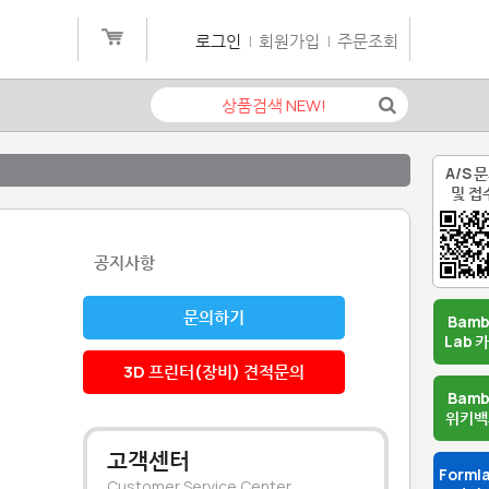
로그인
|
회원가입
|
주문조회
A/S 
및 접
공지사항
문의하기
Bam
Lab 
3D 프린터(장비) 견적문의
Bam
위키백
고객센터
Forml
Customer Service Center