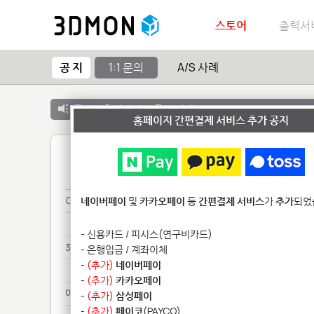
스토어
출력서
공 지
1:1 문의
A/S 사례
공 지 :
출력서비스 종료 안내
홈페이지 간편결제 서비스 추가 공지
1
이미*********************
네이버페이
및
카카오페이
등
간편결제 서비스
가
추가
되었
이미*********************
- 신용카드 / 피시스(연구비카드)
3d****
- 은행입금 / 계좌이체
-
(추가)
네이버페이
3d****
-
(추가)
카카오페이
예상******
-
(추가)
삼성페이
-
(추가)
페이코
(PAYCO)