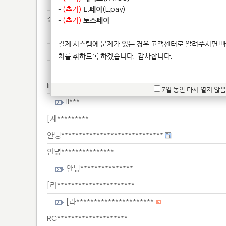
예상******
-
(추가)
L.페이
(L.pay)
정명*
-
(추가)
토스페이
정명*
결제 시스템에 문제가 있는 경우 고객센터로 알려주시면 빠
고무**********************
치를 취하도록 하겠습니다.
감사합니다.
고무**********************
li***
7일 동안 다시 열지 않음
li***
[제*********
안녕*****************************
안녕***************
안녕***************
[라**********************
[라**********************
RC********************