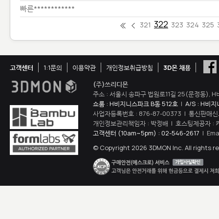
빠른************
322
321
323
324
325
고객센터
1:1문의
이용약관
개인정보취급방침
3D몬 채용
(주)쓰리디몬
주소 : 서울시 송파구 법원로11길 25(문정동), H
쇼룸 : H비지니스파크 B동 512호
|
A/S : H비
사업자등록번호 : 876-87-00373 | 통신판매신
개인정보관리책임자 : 박정배 | 호스팅제공자 : 
고객센터 (10am~5pm) : 02-546-2617
| Ema
© Copyright 2026 3DMON Inc. All rights r