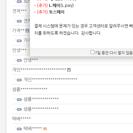
3D***************
-
(추가)
L.페이
(L.pay)
견적***
-
(추가)
토스페이
견적***
결제 시스템에 문제가 있는 경우 고객센터로 알려주시면 빠
가격**
치를 취하도록 하겠습니다.
감사합니다.
가격**
안녕***
7일 동안 다시 열지 않음
안녕***
개인**********************
개인**********************
샘플*************
샘플*************
샘플*************
택배*****
택배*****