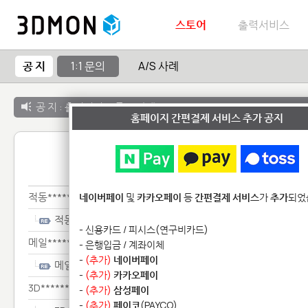
스토어
출력서비스
공 지
1:1 문의
A/S 사례
공 지 :
출력서비스 종료 안내
홈페이지 간편결제 서비스 추가 공지
1:1 
적동**************************
네이버페이
및
카카오페이
등
간편결제 서비스
가
추가
되었
적동**************************
- 신용카드 / 피시스(연구비카드)
메일**********
- 은행입금 / 계좌이체
-
(추가)
네이버페이
메일**********
-
(추가)
카카오페이
3D***************
-
(추가)
삼성페이
-
(추가)
페이코
(PAYCO)