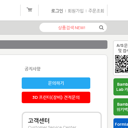
로그인
|
회원가입
|
주문조회
A/S 
및 접
공지사항
문의하기
Bam
Lab 
3D 프린터(장비) 견적문의
Bam
위키백
고객센터
Forml
Customer Service Center