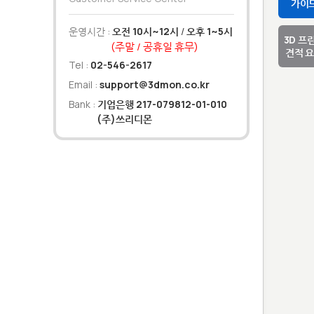
가이
운영시간 :
오전 10시~12시
/
오후 1~5시
3D 프
(주말 / 공휴일 휴무)
견적 
Tel :
02-546-2617
Email :
support@3dmon.co.kr
Bank :
기업은행 217-079812-01-010
(주)쓰리디몬