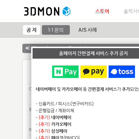
스토어
출력서
공 지
1:1 문의
A/S 사례
공 지 :
출력서비스 종료 안내
홈페이지 간편결제 서비스 추가 공지
1
이미*********************
네이버페이
및
카카오페이
등
간편결제 서비스
가
추가
되었
이미*********************
- 신용카드 / 피시스(연구비카드)
3d****
- 은행입금 / 계좌이체
-
(추가)
네이버페이
3d****
-
(추가)
카카오페이
예상******
-
(추가)
삼성페이
-
(추가)
페이코
(PAYCO)