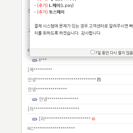
예상******
-
(추가)
L.페이
(L.pay)
정명*
-
(추가)
토스페이
정명*
결제 시스템에 문제가 있는 경우 고객센터로 알려주시면 빠
고무**********************
치를 취하도록 하겠습니다.
감사합니다.
고무**********************
li***
7일 동안 다시 열지 않음
li***
[제*********
안녕*****************************
안녕***************
안녕***************
[라**********************
[라**********************
RC********************