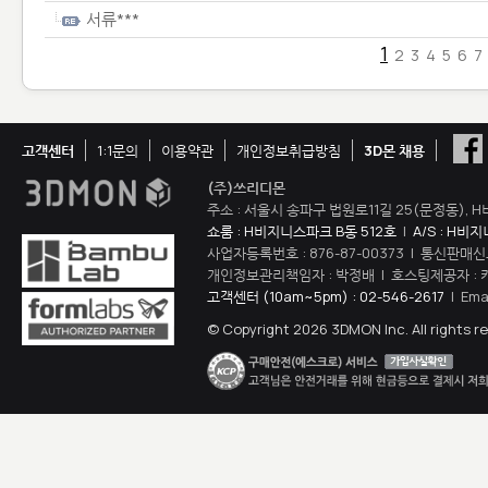
서류***
1
2
3
4
5
6
7
고객센터
1:1문의
이용약관
개인정보취급방침
3D몬 채용
(주)쓰리디몬
주소 : 서울시 송파구 법원로11길 25(문정동), H
쇼룸 : H비지니스파크 B동 512호
|
A/S : H비
사업자등록번호 : 876-87-00373 | 통신판매신
개인정보관리책임자 : 박정배 | 호스팅제공자 : 
고객센터 (10am~5pm) : 02-546-2617
| Ema
© Copyright 2026 3DMON Inc. All rights r