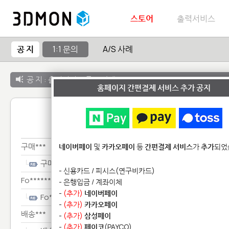
스토어
출력서비스
공 지
1:1 문의
A/S 사례
공 지 :
출력서비스 종료 안내
홈페이지 간편결제 서비스 추가 공지
1:1 
구매***
네이버페이
및
카카오페이
등
간편결제 서비스
가
추가
되었
구매***
- 신용카드 / 피시스(연구비카드)
Fo********************
- 은행입금 / 계좌이체
-
(추가)
네이버페이
Fo********************
-
(추가)
카카오페이
배송***
-
(추가)
삼성페이
-
(추가)
페이코
(PAYCO)