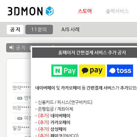
스토어
출력서비스
공 지
1:1 문의
A/S 사례
공 지 :
출력서비스 종료 안내
홈페이지 간편결제 서비스 추가 공지
1:1 
만약********************
네이버페이
및
카카오페이
등
간편결제 서비스
가
추가
되었
만약********************
- 신용카드 / 피시스(연구비카드)
이전************************
- 은행입금 / 계좌이체
-
(추가)
네이버페이
이전************************
-
(추가)
카카오페이
일정****
-
(추가)
삼성페이
-
(추가)
페이코
(PAYCO)