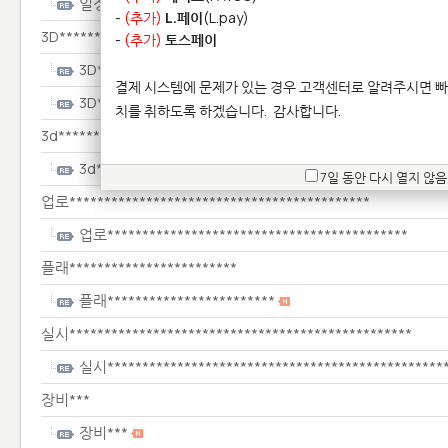
일정****
-
(추가)
L.페이
(L.pay)
3D************
-
(추가)
토스페이
3D************
결제 시스템에 문제가 있는 경우 고객센터로 알려주시면 빠
3D************
치를 취하도록 하겠습니다.
감사합니다.
3d*********
3d*********
7일 동안 다시 열지 않음
업로*******************************************
업로*******************************************
플래************************
플래************************
실시*************************************************
실시************************************************
장비***
장비***