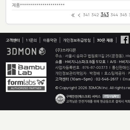
제품**********************
343
341
342
344
345
고객센터
1:1문의
이용약관
개인정보취급방침
3D몬 채용
(주)쓰리디몬
주소 : 서울시 송파구 법원로11길 25(문정동), H
쇼룸 : H비지니스파크 B동 512호
|
A/S : H비
사업자등록번호 : 876-87-00373 | 통신판매신
개인정보관리책임자 : 박정배 | 호스팅제공자 : 
고객센터 (10am~5pm) : 02-546-2617
| Ema
© Copyright 2026 3DMON Inc. All rights r