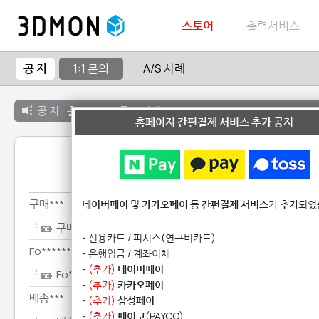
스토어
출력서비스
공 지
1:1 문의
A/S 사례
공 지 :
출력서비스 종료 안내
홈페이지 간편결제 서비스 추가 공지
1:1 
구매***
네이버페이
및
카카오페이
등
간편결제 서비스
가
추가
되었
구매***
- 신용카드 / 피시스(연구비카드)
Fo********************
- 은행입금 / 계좌이체
-
(추가)
네이버페이
Fo********************
-
(추가)
카카오페이
배송***
-
(추가)
삼성페이
-
(추가)
페이코
(PAYCO)