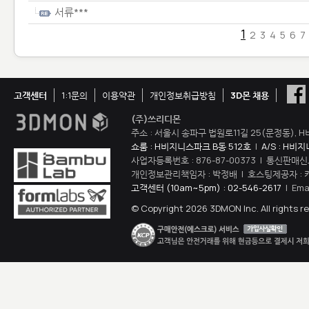
서류***
1
2
3
4
5
6
7
고객센터
1:1문의
이용약관
개인정보취급방침
3D몬 채용
(주)쓰리디몬
주소 : 서울시 송파구 법원로11길 25(문정동), H
쇼룸 : H비지니스파크 B동 512호
|
A/S : H비
사업자등록번호 : 876-87-00373 | 통신판매신
개인정보관리책임자 : 박정배 | 호스팅제공자 : 
고객센터 (10am~5pm) : 02-546-2617
| Ema
© Copyright 2026 3DMON Inc. All rights r