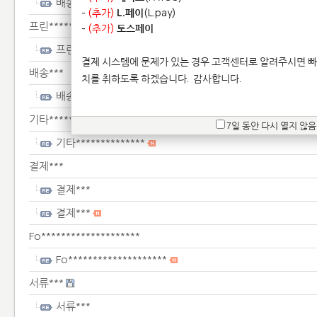
배송***
-
(추가)
L.페이
(L.pay)
프린****************
-
(추가)
토스페이
프린****************
결제 시스템에 문제가 있는 경우 고객센터로 알려주시면 빠
배송***
치를 취하도록 하겠습니다.
감사합니다.
배송***
기타**************
7일 동안 다시 열지 않음
기타**************
결제***
결제***
결제***
Fo********************
Fo********************
서류***
서류***