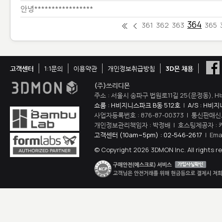
안녕*****************
364
361
362
363
365
고객센터
1:1문의
이용약관
개인정보취급방침
3D몬 채용
(주)쓰리디몬
주소 : 서울시 송파구 법원로11길 25(문정동), H
쇼룸 : H비지니스파크 B동 512호
|
A/S : H비
사업자등록번호 : 876-87-00373 | 통신판매신
개인정보관리책임자 : 박정배 | 호스팅제공자 : 
고객센터 (10am~5pm) : 02-546-2617
| Ema
© Copyright 2026 3DMON Inc. All rights r