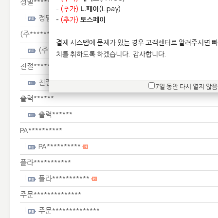
정밀************
-
(추가)
L.페이
(L.pay)
정밀************
-
(추가)
토스페이
(주****************
결제 시스템에 문제가 있는 경우 고객센터로 알려주시면 빠
(주****************
치를 취하도록 하겠습니다.
감사합니다.
친절*********************************
친절*********************************
7일 동안 다시 열지 않음
출력******
출력******
PA**********
PA**********
플라***********
플라***********
주문**************
주문**************