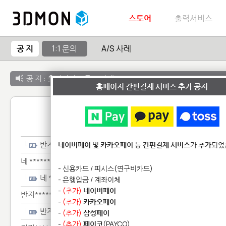
스토어
출력서비스
공 지
1:1 문의
A/S 사례
공 지 :
출력서비스 종료 안내
홈페이지 간편결제 서비스 추가 공지
1:1 
반지*************
네이버페이
및
카카오페이
등
간편결제 서비스
가
추가
되었
네 ********************
- 신용카드 / 피시스(연구비카드)
네 ********************
- 은행입금 / 계좌이체
-
(추가)
네이버페이
반지************
-
(추가)
카카오페이
반지************
-
(추가)
삼성페이
-
(추가)
페이코
(PAYCO)