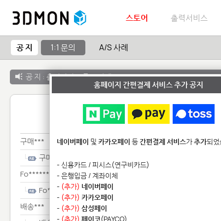
스토어
출력서비스
공 지
1:1 문의
A/S 사례
공 지 :
출력서비스 종료 안내
홈페이지 간편결제 서비스 추가 공지
1:1 
구매***
네이버페이
및
카카오페이
등
간편결제 서비스
가
추가
되었
구매***
- 신용카드 / 피시스(연구비카드)
Fo********************
- 은행입금 / 계좌이체
-
(추가)
네이버페이
Fo********************
-
(추가)
카카오페이
배송***
-
(추가)
삼성페이
-
(추가)
페이코
(PAYCO)