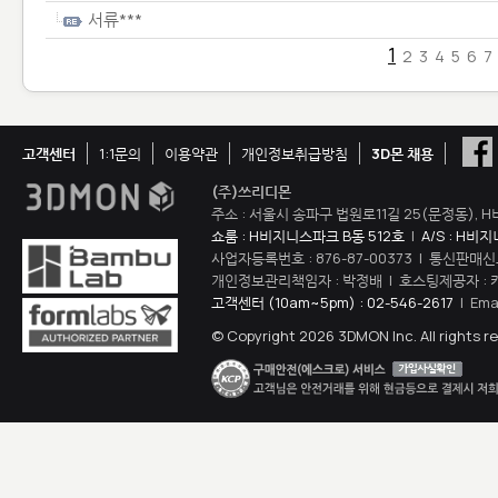
서류***
1
2
3
4
5
6
7
고객센터
1:1문의
이용약관
개인정보취급방침
3D몬 채용
(주)쓰리디몬
주소 : 서울시 송파구 법원로11길 25(문정동), H
쇼룸 : H비지니스파크 B동 512호
|
A/S : H비
사업자등록번호 : 876-87-00373 | 통신판매신
개인정보관리책임자 : 박정배 | 호스팅제공자 : 
고객센터 (10am~5pm) : 02-546-2617
| Ema
© Copyright 2026 3DMON Inc. All rights r