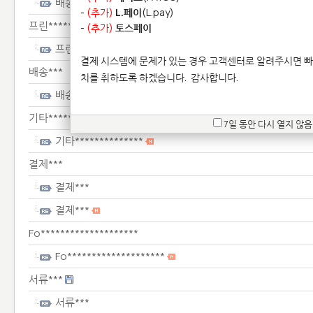
배송***
-
(추가)
L.페이
(L.pay)
프린****************
-
(추가)
토스페이
프린****************
결제 시스템에 문제가 있는 경우 고객센터로 알려주시면 빠
배송***
치를 취하도록 하겠습니다.
감사합니다.
배송***
기타**************
7일 동안 다시 열지 않음
기타**************
결제***
결제***
결제***
Fo********************
Fo********************
서류***
서류***