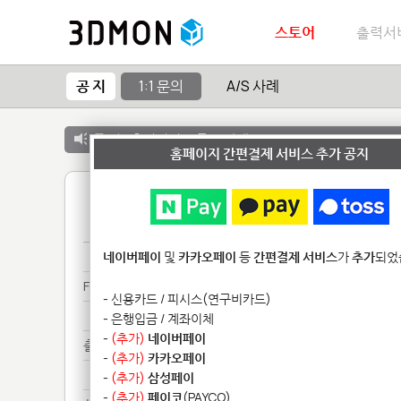
스토어
출력서
공 지
1:1 문의
A/S 사례
공 지 :
출력서비스 종료 안내
홈페이지 간편결제 서비스 추가 공지
1
Fo********************
네이버페이
및
카카오페이
등
간편결제 서비스
가
추가
되었
Fo********************
- 신용카드 / 피시스(연구비카드)
Fo********************
- 은행입금 / 계좌이체
-
(추가)
네이버페이
출력******
-
(추가)
카카오페이
출력******
-
(추가)
삼성페이
-
(추가)
페이코
(PAYCO)