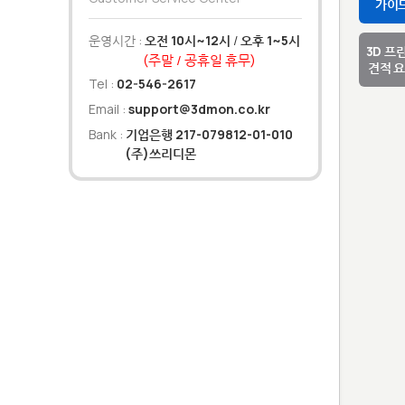
가이
운영시간 :
오전 10시~12시
/
오후 1~5시
3D 프
(주말 / 공휴일 휴무)
견적 
Tel :
02-546-2617
Email :
support@3dmon.co.kr
Bank :
기업은행 217-079812-01-010
(주)쓰리디몬