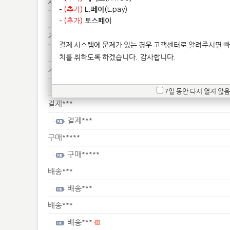
서류***
-
(추가)
L.페이
(L.pay)
서류***
-
(추가)
토스페이
기타**************
결제 시스템에 문제가 있는 경우 고객센터로 알려주시면 빠
기타**************
치를 취하도록 하겠습니다.
감사합니다.
기타**************
기타**************
7일 동안 다시 열지 않음
결제***
결제***
구매*****
구매*****
배송***
배송***
배송***
배송***