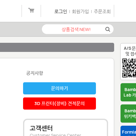
로그인
|
회원가입
|
주문조회
A/S 
및 접
공지사항
문의하기
Bam
Lab 
3D 프린터(장비) 견적문의
Bam
위키백
고객센터
Forml
Customer Service Center