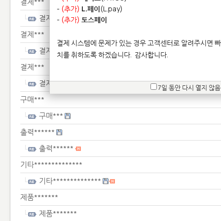
결제***
-
(추가)
L.페이
(L.pay)
결제***
-
(추가)
토스페이
결제***
결제 시스템에 문제가 있는 경우 고객센터로 알려주시면 빠
결제***
치를 취하도록 하겠습니다.
감사합니다.
결제***
결제***
7일 동안 다시 열지 않음
구매***
구매***
출력******
출력******
기타**************
기타**************
제품*******
제품*******