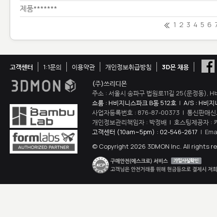
제품*******
1
2
3
4
5
6
고객센터
1:1문의
이용약관
개인정보취급방침
3D몬 채용
(주)쓰리디몬
주소 : 서울시 송파구 법원로11길 25(문정동), H
쇼룸 : H비지니스파크 B동 512호
|
A/S : H비
사업자등록번호 : 876-87-00373 | 통신판매신
개인정보관리책임자 : 박정배 | 호스팅제공자 : 
고객센터 (10am~5pm) : 02-546-2617
| Ema
© Copyright 2026 3DMON Inc. All rights r