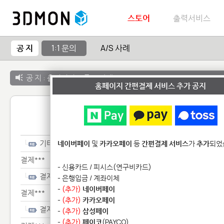
스토어
출력서비스
공 지
1:1 문의
A/S 사례
공 지 :
출력서비스 종료 안내
홈페이지 간편결제 서비스 추가 공지
1:1 
기타**************
네이버페이
및
카카오페이
등
간편결제 서비스
가
추가
되었
결제***
- 신용카드 / 피시스(연구비카드)
결제***
- 은행입금 / 계좌이체
-
(추가)
네이버페이
결제***
-
(추가)
카카오페이
결제***
-
(추가)
삼성페이
-
(추가)
페이코
(PAYCO)