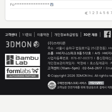
Fo********************
1
2
3
4
5
6
고객센터
1:1문의
이용약관
개인정보취급방침
3D몬 채용
(주)쓰리디몬
주소 : 서울시 송파구 법원로11길 25(문정동), H
쇼룸 : H비지니스파크 B동 512호
|
A/S : H비
사업자등록번호 : 876-87-00373 | 통신판매신
개인정보관리책임자 : 박정배 | 호스팅제공자 : 
고객센터 (10am~5pm) : 02-546-2617
| Ema
© Copyright 2026 3DMON Inc. All rights r