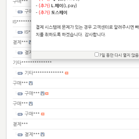
구매***
-
(추가)
L.페이
(L.pay)
구매***
-
(추가)
토스페이
IS***********************************
결제 시스템에 문제가 있는 경우 고객센터로 알려주시면 빠
IS***********************************
치를 취하도록 하겠습니다.
감사합니다.
결제***
결제***
7일 동안 다시 열지 않음
기타**************
기타**************
구매***
구매***
구매***
구매***
결제***
결제***