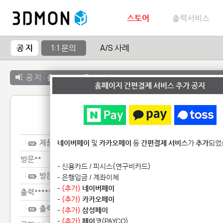
스토어
출력서비스
공 지
1:1 문의
A/S 사례
공 지 :
출력서비스 종료 안내
홈페이지 간편결제 서비스 추가 공지
1:1 
제품*******
네이버페이
및
카카오페이
등
간편결제 서비스
가
추가
되었
방문**
- 신용카드 / 피시스(연구비카드)
방문**
- 은행입금 / 계좌이체
-
(추가)
네이버페이
출력******
-
(추가)
카카오페이
출력******
-
(추가)
삼성페이
-
(추가)
페이코
(PAYCO)