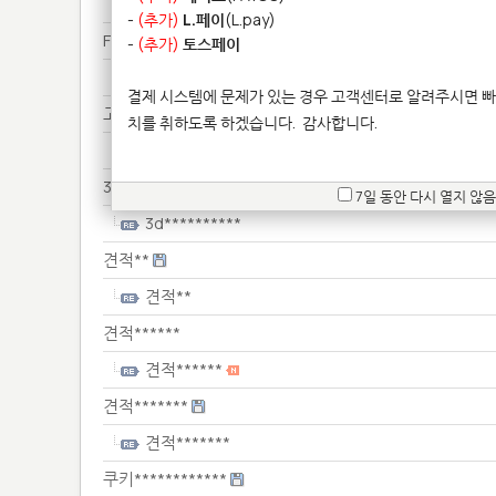
세금**************
-
(추가)
L.페이
(L.pay)
Fo*************
-
(추가)
토스페이
Fo*************
결제 시스템에 문제가 있는 경우 고객센터로 알려주시면 빠
고밀********************
치를 취하도록 하겠습니다.
감사합니다.
고밀********************
3d**********
7일 동안 다시 열지 않음
3d**********
견적**
견적**
견적******
견적******
견적*******
견적*******
쿠키************