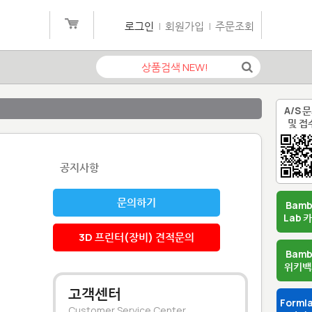
로그인
|
회원가입
|
주문조회
A/S 
및 접
공지사항
문의하기
Bam
Lab 
3D 프린터(장비) 견적문의
Bam
위키백
고객센터
Forml
Customer Service Center