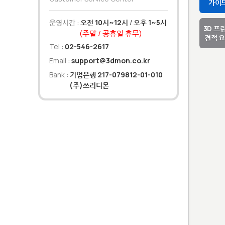
가이
운영시간 :
오전 10시~12시
/
오후 1~5시
3D 프
(주말 / 공휴일 휴무)
견적 
Tel :
02-546-2617
Email :
support@3dmon.co.kr
Bank :
기업은행 217-079812-01-010
(주)쓰리디몬