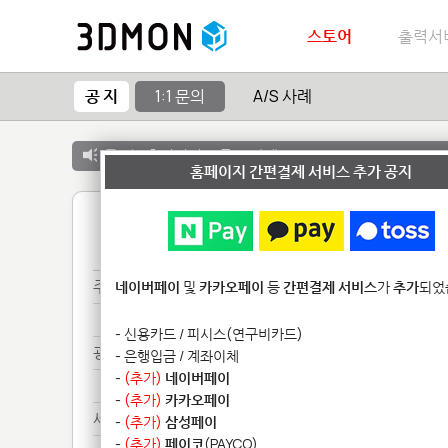
스토어
출력서
공 지
1:1 문의
A/S 사례
공 지 :
출력서비스 종료 안내
홈페이지 간편결제 서비스 추가 공지
1
주문*****
네이버페이
및
카카오페이
등
간편결제 서비스
가
추가
되었
주문*****
- 신용카드 / 피시스(연구비카드)
광경***********************
- 은행입금 / 계좌이체
-
(추가)
네이버페이
광경***********************
-
(추가)
카카오페이
세금**************
-
(추가)
삼성페이
-
(추가)
페이코
(PAYCO)