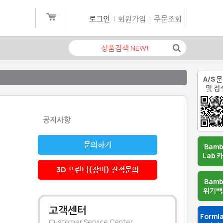
로그인
|
회원가입
|
주문조회
A/S 
및 접
공지사항
문의하기
Bam
Lab 
3D 프린터(장비) 견적문의
Bam
위키백
고객센터
Forml
Customer Service Center