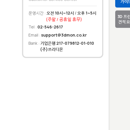
가이
운영시간 :
오전 10시~12시
/
오후 1~5시
3D 프
(주말 / 공휴일 휴무)
견적 
Tel :
02-546-2617
Email :
support@3dmon.co.kr
Bank :
기업은행 217-079812-01-010
(주)쓰리디몬