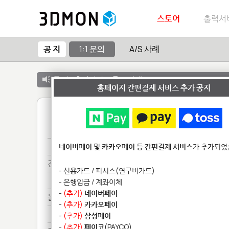
스토어
출력서
공 지
1:1 문의
A/S 사례
공 지 :
출력서비스 종료 안내
홈페이지 간편결제 서비스 추가 공지
1
크기***
네이버페이
및
카카오페이
등
간편결제 서비스
가
추가
되었
견적**
- 신용카드 / 피시스(연구비카드)
견적**
- 은행입금 / 계좌이체
-
(추가)
네이버페이
볼트*******
-
(추가)
카카오페이
볼트*******
-
(추가)
삼성페이
-
(추가)
페이코
(PAYCO)