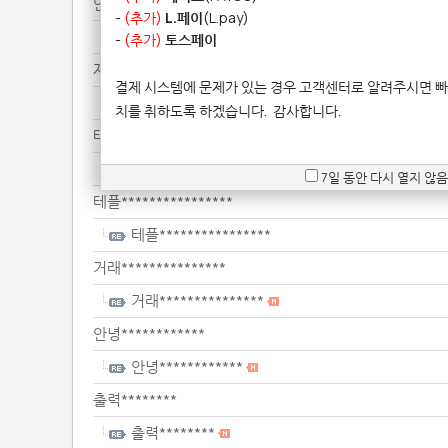
안녕***********************
-
(추가)
L.페이
(L.pay)
안녕***********************
-
(추가)
토스페이
재료***************
결제 시스템에 문제가 있는 경우 고객센터로 알려주시면 빠
재료***************
치를 취하도록 하겠습니다.
감사합니다.
테플**********************
테플**********************
7일 동안 다시 열지 않음
테플****************
테플****************
거래***************
거래***************
안녕************
안녕************
출력********
출력********