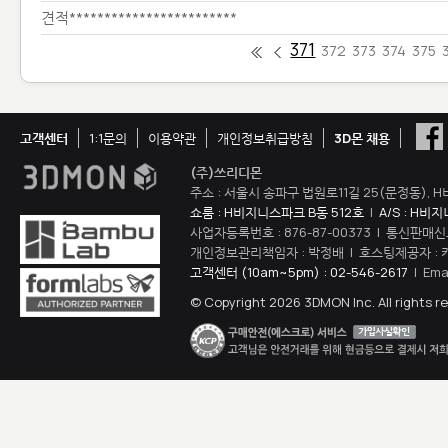
견적************************
371
372
373
374
375
고객센터
1:1문의
이용약관
개인정보취급방침
3D몬 채용
(주)쓰리디몬
주소 : 서울시 송파구 법원로11길 25(문정동), H
쇼룸 : H비지니스파크 B동 512호
|
A/S : H비
사업자등록번호 : 876-87-00373 | 통신판매신
개인정보관리책임자 : 박정배 | 호스팅제공자 : 
고객센터 (10am~5pm) : 02-546-2617
| Ema
© Copyright 2026 3DMON Inc. All rights r