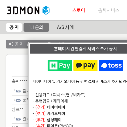
스토어
출력서비스
공 지
1:1 문의
A/S 사례
공 지 :
출력서비스 종료 안내
홈페이지 간편결제 서비스 추가 공지
1:1 
출력******************
네이버페이
및
카카오페이
등
간편결제 서비스
가
추가
되었
출력******************
- 신용카드 / 피시스(연구비카드)
출력******************
- 은행입금 / 계좌이체
-
(추가)
네이버페이
완료**
-
(추가)
카카오페이
완료**
-
(추가)
삼성페이
-
(추가)
페이코
(PAYCO)