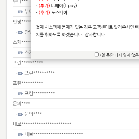
부디***
-
(추가)
L.페이
(L.pay)
부디***
-
(추가)
토스페이
안녕*********
결제 시스템에 문제가 있는 경우 고객센터로 알려주시면 빠
안녕*********
치를 취하도록 하겠습니다.
감사합니다.
스캐*************
스캐*************
7일 동안 다시 열지 않음
프린**********
프린**********
프린**********
프린**********
문의****
문의****
내보***********************
내보***********************